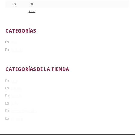
30
31
« Jul
CATEGORÍAS
Blog
Noticias
CATEGORÍAS DE LA TIENDA
Chile
España
Francia
Italia
Ofertas Especiales
Portugal