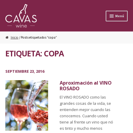
Ir a la navegación
Ir al contenido
Menú
Inicio
/ Posts etiquetados “copa”
ETIQUETA: COPA
SEPTIEMBRE 23, 2016
Aproximación al VINO
ROSADO
El VINO ROSADO como las
grandes cosas de la vida, se
entienden mejor cuando las
conocemos. Cuando usted
tiene al frente un vino que nó
es tinto y mucho menos