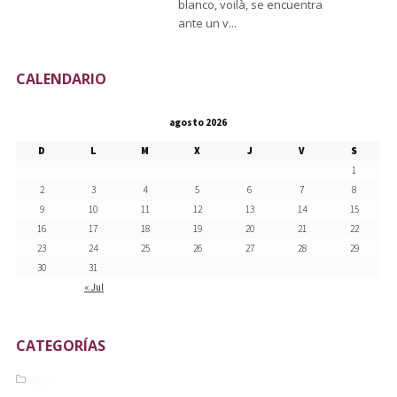
blanco, voilà, se encuentra
ante un v...
CALENDARIO
agosto 2026
D
L
M
X
J
V
S
1
2
3
4
5
6
7
8
9
10
11
12
13
14
15
16
17
18
19
20
21
22
23
24
25
26
27
28
29
30
31
« Jul
CATEGORÍAS
Blog