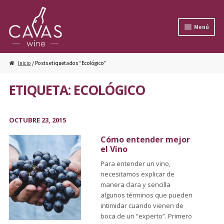
Ir a la navegación
Ir al contenido
Menú
Inicio
/ Posts etiquetados “Ecológico”
ETIQUETA: ECOLÓGICO
OCTUBRE 23, 2015
Cómo entender mejor
el Vino
Para entender un vino,
necesitamos explicar de
manera clara y sencilla
algunos términos que pueden
intimidar cuando vienen de
boca de un “experto”. Primero