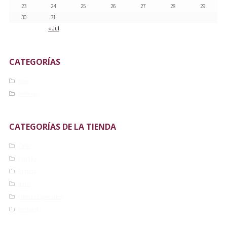
23
24
25
26
27
28
29
30
31
« Jul
CATEGORÍAS
Blog
Noticias
CATEGORÍAS DE LA TIENDA
Chile
España
Francia
Italia
Ofertas Especiales
Portugal