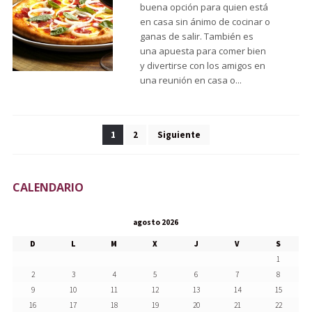
buena opción para quien está
en casa sin ánimo de cocinar o
ganas de salir. También es
una apuesta para comer bien
y divertirse con los amigos en
una reunión en casa o...
Navegación de entradas
1
2
Siguiente
CALENDARIO
agosto 2026
D
L
M
X
J
V
S
1
2
3
4
5
6
7
8
9
10
11
12
13
14
15
16
17
18
19
20
21
22