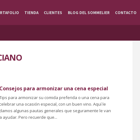
RTAFOLIO
TIENDA
CLIENTES
BLOG DEL SOMMELIER
CONTACTO
CIANO
Consejos para armonizar una cena especial
Tips para armonizar su comida preferida o una cena para
celebrar una ocasión especial, con un buen vino. Aquí le
damos algunas pautas generales que seguramente le van
a ayudar. Pero recuerde que...