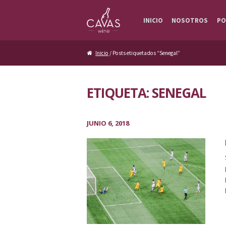
Ir a la navegación
Ir al contenido
INICIO
NOSOTROS
PO
Inicio
/ Posts etiquetados “Senegal”
ETIQUETA: SENEGAL
JUNIO 6, 2018