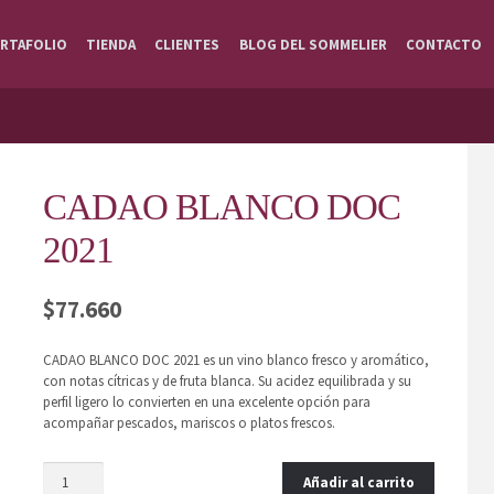
RTAFOLIO
TIENDA
CLIENTES
BLOG DEL SOMMELIER
CONTACTO
CADAO BLANCO DOC
2021
$
77.660
CADAO BLANCO DOC 2021 es un vino blanco fresco y aromático,
con notas cítricas y de fruta blanca. Su acidez equilibrada y su
perfil ligero lo convierten en una excelente opción para
acompañar pescados, mariscos o platos frescos.
Añadir al carrito