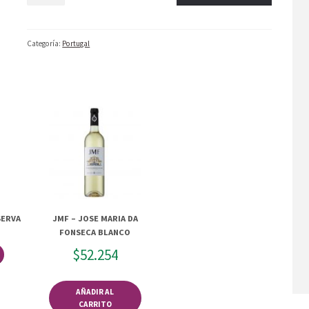
Categoría:
Portugal
SERVA
JMF – JOSE MARIA DA
FONSECA BLANCO
$
52.254
AÑADIR AL
CARRITO