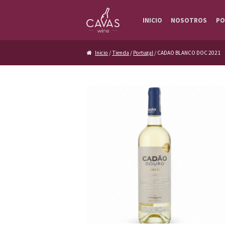
Ir a la navegación
Ir al contenido
INICIO
NOSOTROS
PO
Inicio
/
Tienda
/
Portugal
/ CADAO BLANCO DOC 2021