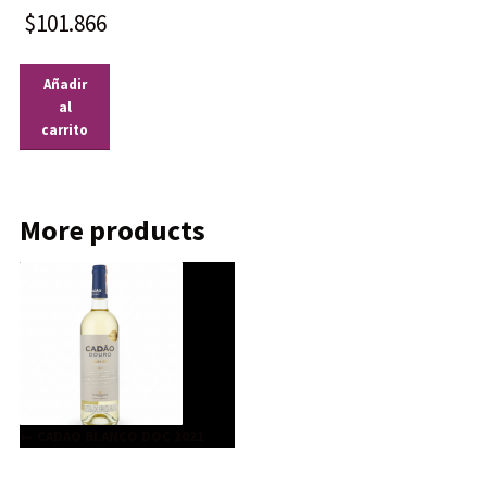
$
101.866
Añadir
al
carrito
More products
← CADAO BLANCO DOC 2021