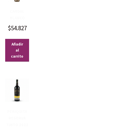
CARDAL
BLANCO
$
54.827
Añadir
al
carrito
PERIQUITA
RESERVA
TINTO 2022