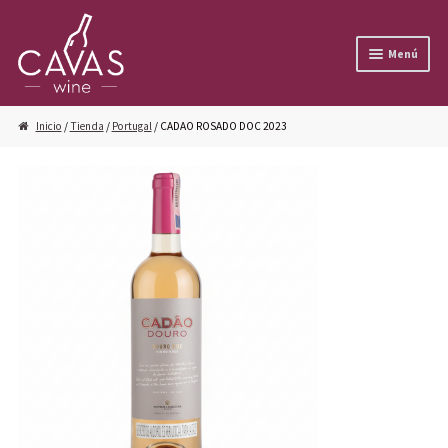
Ir a la navegación
Ir al contenido
Menú
Inicio
/
Tienda
/
Portugal
/ CADAO ROSADO DOC 2023