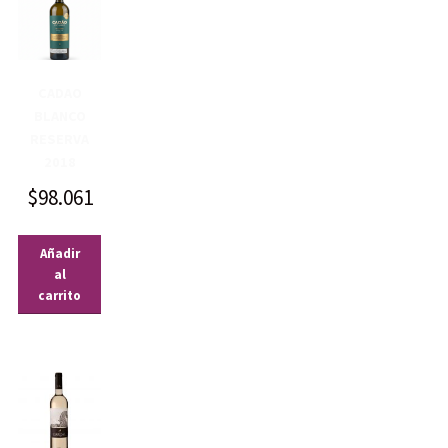
CADAO
BLANCO
RESERVA
2018
$
98.061
Añadir
al
carrito